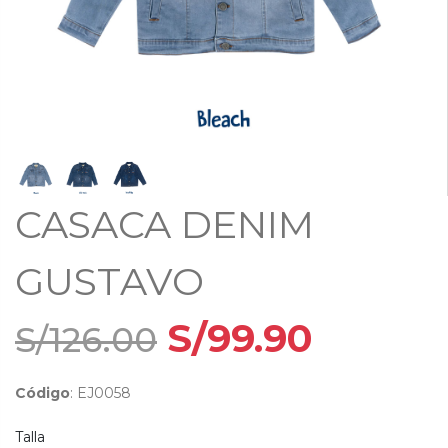
Bodies Bebecreces
BUZOS
Pijamas bebés
INTERIORES
CHOMPAS
Casacas
CONJUNTO NIÑOS
Poleras
Medias
BIVIDI
CASACA DENIM
ACCESORIOS
Accesorios
GUSTAVO
S/99.90
S/126.00
Código
: EJ0058
Talla