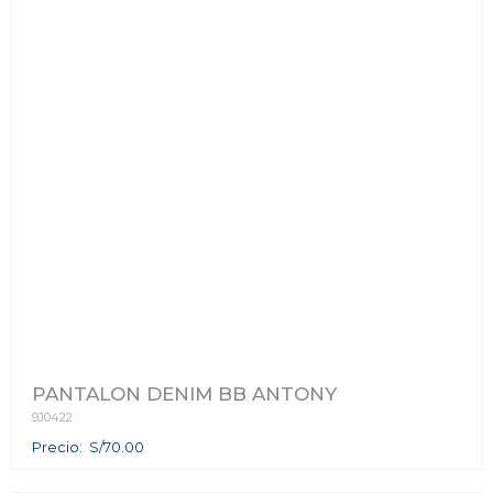
Bodies Bebecreces
BUZOS
Pijamas bebés
INTERIORES
CHOMPAS
Casacas
CONJUNTO NIÑOS
Poleras
Medias
BIVIDI
ACCESORIOS
Accesorios
PANTALON DENIM BB ANTONY
9J0422
Precio: S/70.00