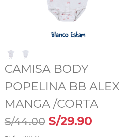
Bodies Bebecreces
BUZOS
Pijamas bebés
INTERIORES
CHOMPAS
Casacas
CONJUNTO NIÑOS
Poleras
Medias
BIVIDI
CAMISA BODY
ACCESORIOS
Accesorios
POPELINA BB ALEX
MANGA /CORTA
S/29.90
S/44.00