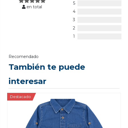
5
en total
4
3
2
1
Recomendado
También te puede
interesar
Destacado