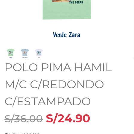
Bodies Bebecreces
BUZOS
Pijamas bebés
INTERIORES
CHOMPAS
Casacas
CONJUNTO NIÑOS
Poleras
Medias
BIVIDI
POLO PIMA HAMIL
ACCESORIOS
Accesorios
M/C C/REDONDO
C/ESTAMPADO
S/24.90
S/36.00